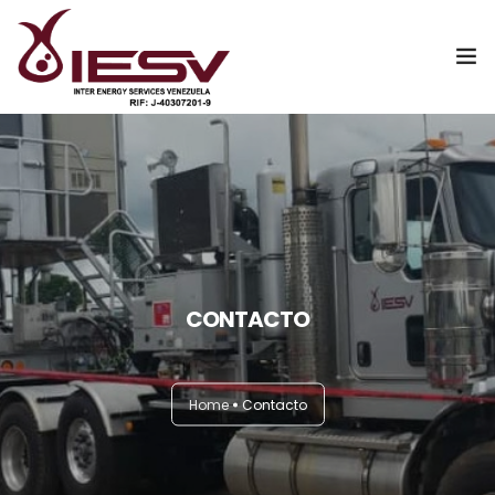
Inicio
Nosotros
Servicios
Catalogo Digital
CONTACTO
Contáctanos
Home
Contacto
WebMail