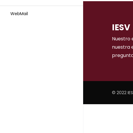
WebMail
IESV
Nuestro 
nuestra 
pregunta
© 2022 IE