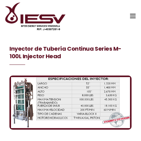
Inicio
Inyector de Tubería Continua Series M-
100L Injector Head
Nosotros
Servicios
Catalogo Digital
Contáctanos
WebMail